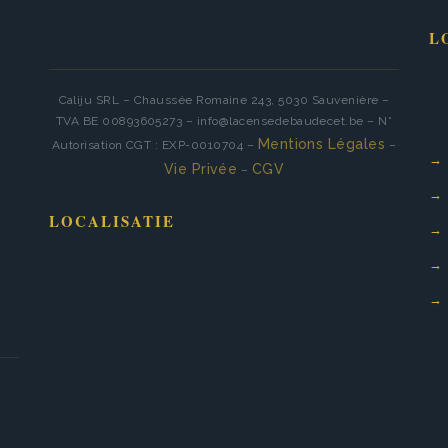
L
Ge
Caliju SRL – Chaussée Romaine 243, 5030 Sauvenière –
Se
TVA BE 00893605273 – info@lacensedebaudecet.be – N°
Mentions Légales
Autorisation CGT : EXP-0010704 –
–
Vie Privée
CGV
Ég
–
LOCALISATIE
Na
Wa
Les