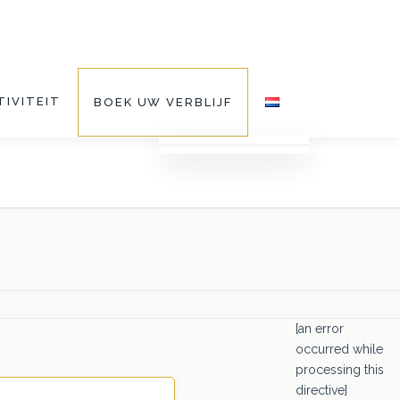
TIVITEIT
BOEK UW VERBLIJF
[an error
occurred while
processing this
directive]