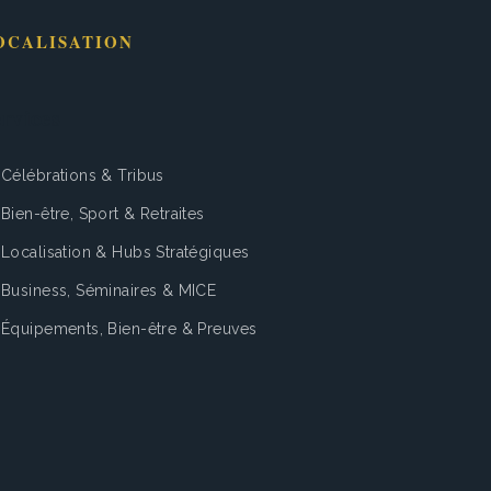
OCALISATION
mbloux
Eigenbrakel
Charleroi
Chastre
Chaumont-Gistoux
rvices
Célébrations & Tribus
hezée
Grand-Leez
La Bruyère
Louvain-La-Neuve
Ottignies
Bien-être, Sport & Retraites
Localisation & Hubs Stratégiques
men
Rhisnes
Sombreffe
Thorembais
Perwijs
Villers-La-Ville
Business, Séminaires & MICE
Équipements, Bien-être & Preuves
lhain
Waver
Sambreville
Jemeppe-Sur-Sambre
Fleurus
 Bons Villers
Genepiën
Court-Saint-Étienne