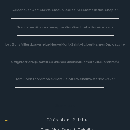
Geldenaken
Gembloux
Gemeubileerde Accommodatie
Genepiën
Grand-Leez
Graven
Jemeppe-Sur-Sambre
La Bruyère
Lasne
Les Bons Villers
Louvain-La-Neuve
Mont-Saint-Guibert
Namen
Orp-Jauche
Ottignies
Perwijs
Ramillies
Rhisnes
Rixensart
Sambreville
Sombreffe
Terhulpen
Thorembais
Villers-La-Ville
Walhain
Waterloo
Waver
Services
Célébrations & Tribus
Bien-être, Sport & Retraites