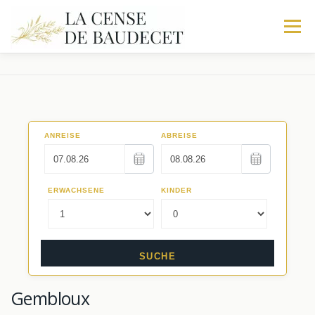
Menu
HOME
DE BOERDERIJ
STALHOUDERIJ
DE STOF
TRIO
IN MEER
ACTIVITEIT
BOEK UW VERBLIJF
Gembloux