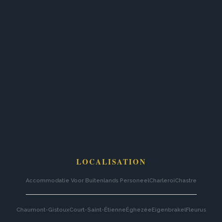
LOCALISATION
Accommodatie Voor Buitenlands Personeel
Charleroi
Chastre
Chaumont-Gistoux
Court-Saint-Étienne
Éghezée
Eigenbrakel
Fleurus