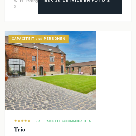
BEKIJK DETAILS EN FOTO'S
Wi-Fi
Parking
6
→
CAPACITEIT : 15 PERSONEN
★★★★★
PROFESSIONELE ACCOMMODATIE IN
Trio