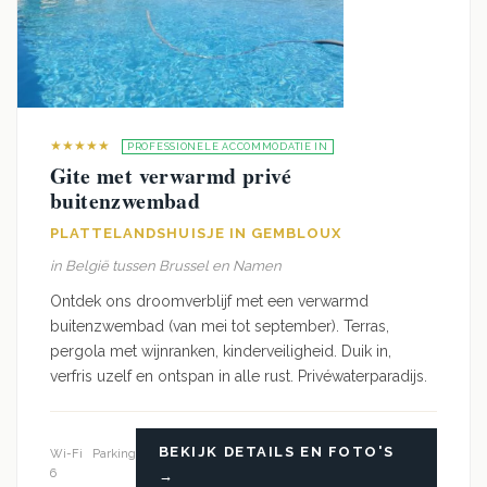
★★★★★
PROFESSIONELE ACCOMMODATIE IN
Gite met verwarmd privé
buitenzwembad
PLATTELANDSHUISJE IN GEMBLOUX
in België tussen Brussel en Namen
Ontdek ons droomverblijf met een verwarmd
buitenzwembad (van mei tot september). Terras,
pergola met wijnranken, kinderveiligheid. Duik in,
verfris uzelf en ontspan in alle rust. Privéwaterparadijs.
BEKIJK DETAILS EN FOTO'S
Wi-Fi
Parking
6
→