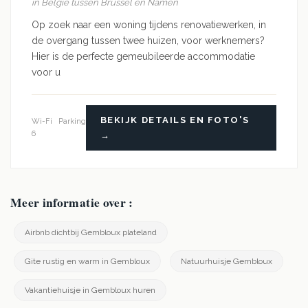
in België tussen Brussel en Namen
Op zoek naar een woning tijdens renovatiewerken, in
de overgang tussen twee huizen, voor werknemers?
Hier is de perfecte gemeubileerde accommodatie
voor u
BEKIJK DETAILS EN FOTO'S
Wi-Fi
Parking
6
→
Meer informatie over :
Airbnb dichtbij Gembloux plateland
Gite rustig en warm in Gembloux
Natuurhuisje Gembloux
Vakantiehuisje in Gembloux huren