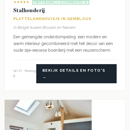
★★★★★
PROFESSIONELE ACCOMMODATIE IN
Stalhouderij
PLATTELANDSHUISJE IN GEMBLOUX
in België tussen Brussel en Namen
Een gemengde onderdompeling: een modern en
warm interieur gecombineerd met het decor van een
oude 19e-eeuwse boerderij met een reuzenscherm.
BEKIJK DETAILS EN FOTO'S
Wi-Fi
Parking
6
→