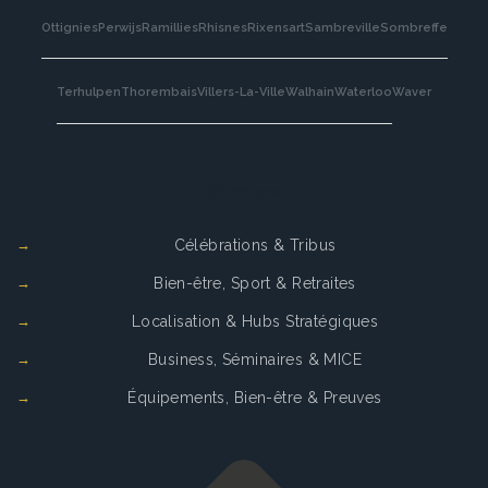
Ottignies
Perwijs
Ramillies
Rhisnes
Rixensart
Sambreville
Sombreffe
Terhulpen
Thorembais
Villers-La-Ville
Walhain
Waterloo
Waver
Services
Célébrations & Tribus
Bien-être, Sport & Retraites
Localisation & Hubs Stratégiques
Business, Séminaires & MICE
Équipements, Bien-être & Preuves