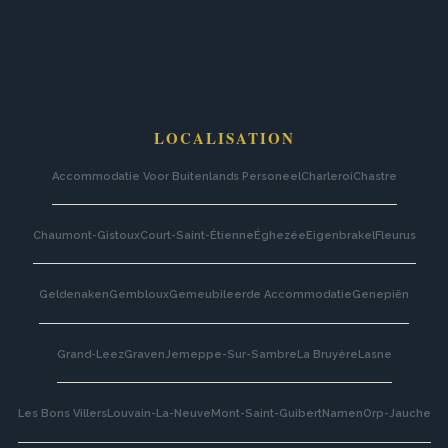
LOCALISATION
Accommodatie Voor Buitenlands Personeel
Charleroi
Chastre
Chaumont-Gistoux
Court-Saint-Étienne
Éghezée
Eigenbrakel
Fleurus
Geldenaken
Gembloux
Gemeubileerde Accommodatie
Genepiën
Grand-Leez
Graven
Jemeppe-Sur-Sambre
La Bruyère
Lasne
Les Bons Villers
Louvain-La-Neuve
Mont-Saint-Guibert
Namen
Orp-Jauche