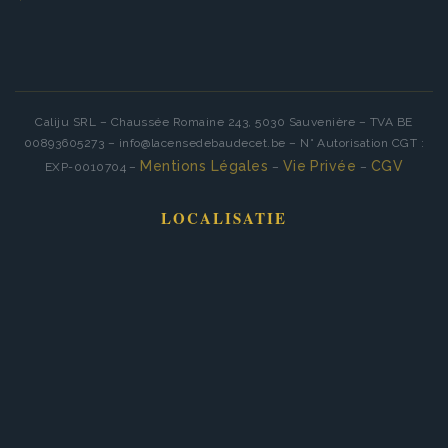
Caliju SRL – Chaussée Romaine 243, 5030 Sauvenière – TVA BE
00893605273 – info@lacensedebaudecet.be – N° Autorisation CGT :
Mentions Légales
Vie Privée
CGV
EXP-0010704 –
–
–
LOCALISATIE