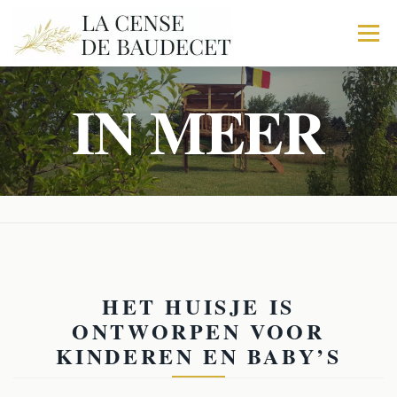
Menu
IN MEER
HOME
DE BOERDERIJ
STALHOUDERIJ
DE STOF
TRIO
IN MEER
ACTIVITEIT
BOEK UW VERBLIJF
HET HUISJE IS
ONTWORPEN VOOR
KINDEREN EN BABY’S