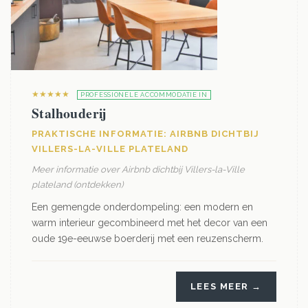
★★★★★
PROFESSIONELE ACCOMMODATIE IN
Stalhouderij
PRAKTISCHE INFORMATIE: AIRBNB DICHTBIJ
VILLERS-LA-VILLE PLATELAND
Meer informatie over Airbnb dichtbij Villers-la-Ville
plateland (ontdekken)
Een gemengde onderdompeling: een modern en
warm interieur gecombineerd met het decor van een
oude 19e-eeuwse boerderij met een reuzenscherm.
LEES MEER →