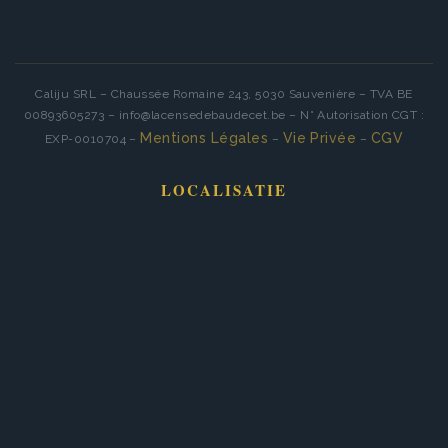
Caliju SRL – Chaussée Romaine 243, 5030 Sauvenière – TVA BE
00893605273 – info@lacensedebaudecet.be – N° Autorisation CGT :
Mentions Légales
Vie Privée
CGV
EXP-0010704 –
–
–
LOCALISATIE