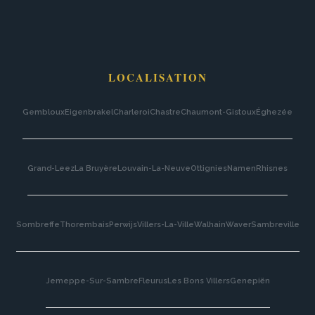
LOCALISATION
Gembloux
Eigenbrakel
Charleroi
Chastre
Chaumont-Gistoux
Éghezée
Grand-Leez
La Bruyère
Louvain-La-Neuve
Ottignies
Namen
Rhisnes
Sombreffe
Thorembais
Perwijs
Villers-La-Ville
Walhain
Waver
Sambreville
Jemeppe-Sur-Sambre
Fleurus
Les Bons Villers
Genepiën