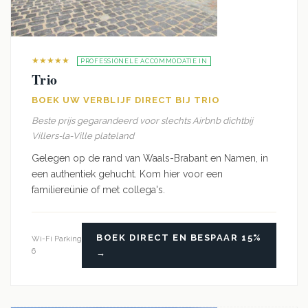
★★★★★
PROFESSIONELE ACCOMMODATIE IN
Trio
BOEK UW VERBLIJF DIRECT BIJ TRIO
Beste prijs gegarandeerd voor slechts Airbnb dichtbij
Villers-la-Ville plateland
Gelegen op de rand van Waals-Brabant en Namen, in
een authentiek gehucht. Kom hier voor een
familiereünie of met collega's.
BOEK DIRECT EN BESPAAR 15%
Wi-Fi
Parking
6
→