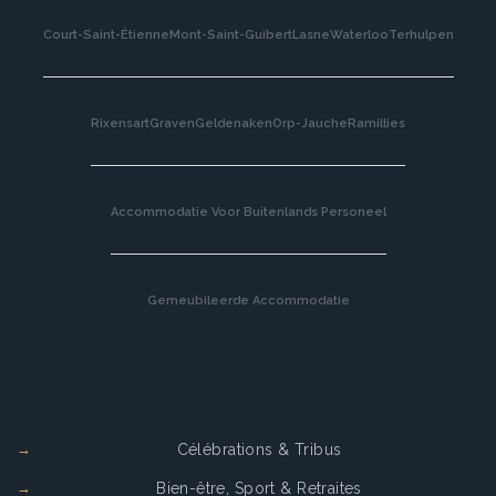
Court-Saint-Étienne
Mont-Saint-Guibert
Lasne
Waterloo
Terhulpen
Rixensart
Graven
Geldenaken
Orp-Jauche
Ramillies
Accommodatie Voor Buitenlands Personeel
Gemeubileerde Accommodatie
Services
Célébrations & Tribus
Bien-être, Sport & Retraites