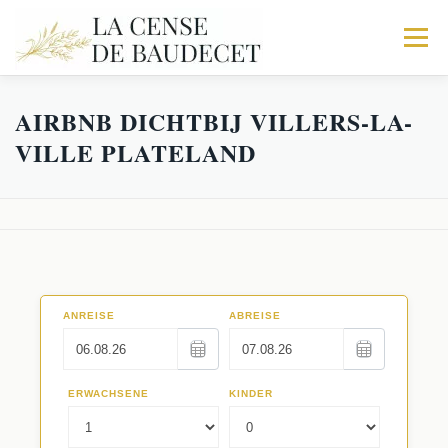
Menu
AIRBNB DICHTBIJ VILLERS-LA-
HOME
DE BOERDERIJ
STALHOUDERIJ
VILLE PLATELAND
DE STOF
TRIO
IN MEER
ACTIVITEIT
BOEK UW VERBLIJF