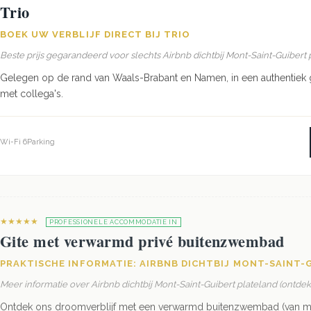
Trio
BOEK UW VERBLIJF DIRECT BIJ TRIO
Beste prijs gegarandeerd voor slechts Airbnb dichtbij Mont-Saint-Guibert 
Gelegen op de rand van Waals-Brabant en Namen, in een authentiek g
met collega's.
Wi-Fi 6
Parking
★★★★★
PROFESSIONELE ACCOMMODATIE IN
Gite met verwarmd privé buitenzwembad
PRAKTISCHE INFORMATIE: AIRBNB DICHTBIJ MONT-SAINT-
Meer informatie over Airbnb dichtbij Mont-Saint-Guibert plateland (ontde
Ontdek ons droomverblijf met een verwarmd buitenzwembad (van mei