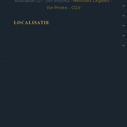
Mentions Légales
Autorisation CGT : EXP-0010704 –
–
Vie Privée
CGV
Ég
–
LOCALISATIE
Na
Wa
Les
Mon
Gr