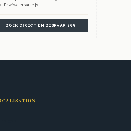
st. Privéwaterparadijs.
BOEK DIRECT EN BESPAAR 15% →
OCALISATION
mbloux
Eigenbrakel
Charleroi
Chastre
Chaumont-Gistoux
rvices