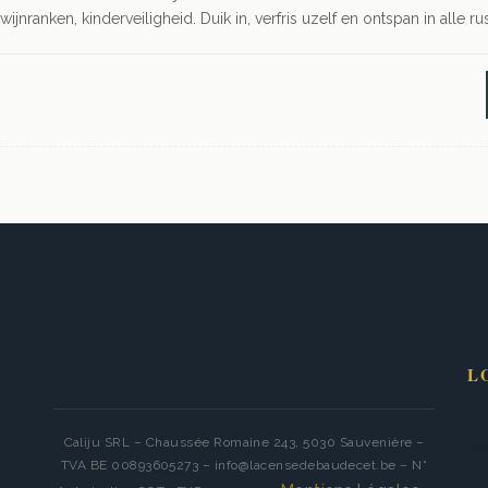
wijnranken, kinderveiligheid. Duik in, verfris uzelf en ontspan in alle ru
L
Ge
Caliju SRL – Chaussée Romaine 243, 5030 Sauvenière –
Se
TVA BE 00893605273 – info@lacensedebaudecet.be – N°