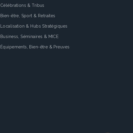
Célébrations & Tribus
hezée
Grand-Leez
La Bruyère
Louvain-La-Neuve
Ottignies
Bien-être, Sport & Retraites
Localisation & Hubs Stratégiques
men
Rhisnes
Sombreffe
Thorembais
Perwijs
Villers-La-Ville
Business, Séminaires & MICE
Équipements, Bien-être & Preuves
lhain
Waver
Sambreville
Jemeppe-Sur-Sambre
Fleurus
 Bons Villers
Genepiën
Court-Saint-Étienne
t-Saint-Guibert
Lasne
Waterloo
Terhulpen
Rixensart
aven
Geldenaken
Orp-Jauche
Ramillies