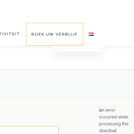
TIVITEIT
BOEK UW VERBLIJF
[an error
occurred while
processing this
directive]