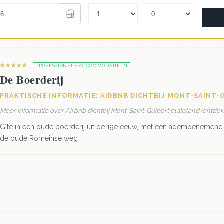
★★★★★
PROFESSIONELE ACCOMMODATIE IN
De Boerderij
PRAKTISCHE INFORMATIE: AIRBNB DICHTBIJ MONT-SAINT-
Meer informatie over Airbnb dichtbij Mont-Saint-Guibert plateland (ontde
Gîte in een oude boerderij uit de 19e eeuw, met een adembenemend 
de oude Romeinse weg