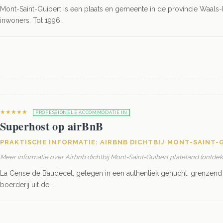
Mont-Saint-Guibert is een plaats en gemeente in de provincie Waals-
inwoners. Tot 1996…
★★★★★
PROFESSIONELE ACCOMMODATIE IN
Superhost op airBnB
PRAKTISCHE INFORMATIE: AIRBNB DICHTBIJ MONT-SAINT-
Meer informatie over Airbnb dichtbij Mont-Saint-Guibert plateland (ontde
La Cense de Baudecet, gelegen in een authentiek gehucht, grenzend 
boerderij uit de…