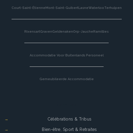
Court-Saint-Étienne
Mont-Saint-Guibert
Lasne
Waterloo
Terhulpen
Rixensart
Graven
Geldenaken
Orp-Jauche
Ramillies
Accommodatie Voor Buitenlands Personeel
Gemeubileerde Accommodatie
Services
Célébrations & Tribus
Bien-être, Sport & Retraites