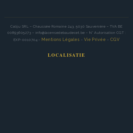
Caliju SRL – Chaussée Romaine 243, 5030 Sauvenière – TVA BE
00893605273 – info@lacensedebaudecet.be – N° Autorisation CGT :
Mentions Légales
Vie Privée
CGV
EXP-0010704 –
–
–
LOCALISATIE