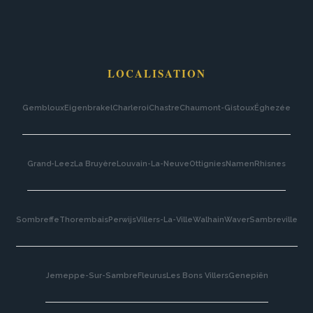
LOCALISATION
Gembloux
Eigenbrakel
Charleroi
Chastre
Chaumont-Gistoux
Éghezée
Grand-Leez
La Bruyère
Louvain-La-Neuve
Ottignies
Namen
Rhisnes
Sombreffe
Thorembais
Perwijs
Villers-La-Ville
Walhain
Waver
Sambreville
Jemeppe-Sur-Sambre
Fleurus
Les Bons Villers
Genepiën