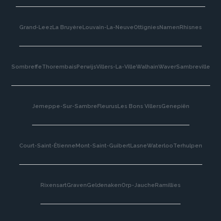
Grand-Leez
La Bruyère
Louvain-La-Neuve
Ottignies
Namen
Rhisnes
Sombreffe
Thorembais
Perwijs
Villers-La-Ville
Walhain
Waver
Sambreville
Jemeppe-Sur-Sambre
Fleurus
Les Bons Villers
Genepiën
Court-Saint-Étienne
Mont-Saint-Guibert
Lasne
Waterloo
Terhulpen
Rixensart
Graven
Geldenaken
Orp-Jauche
Ramillies