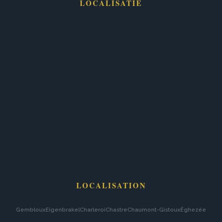
LOCALISATIE
LOCALISATION
Gembloux
Eigenbrakel
Charleroi
Chastre
Chaumont-Gistoux
Éghezée