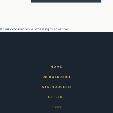
[an error occurred while processing this directive]
HOME
DE BOERDERIJ
STALHOUDERIJ
DE STOF
TRIO