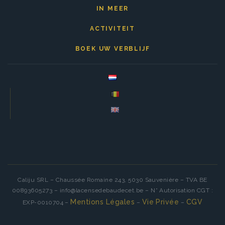
IN MEER
ACTIVITEIT
BOEK UW VERBLIJF
Caliju SRL – Chaussée Romaine 243, 5030 Sauvenière – TVA BE
00893605273 – info@lacensedebaudecet.be – N° Autorisation CGT :
Mentions Légales
Vie Privée
CGV
EXP-0010704 –
–
–