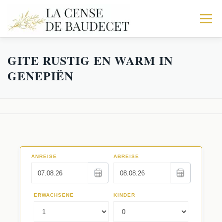
Menu
GITE RUSTIG EN WARM IN
HOME
DE BOERDERIJ
STALHOUDERIJ
GENEPIËN
DE STOF
TRIO
IN MEER
ACTIVITEIT
BOEK UW VERBLIJF