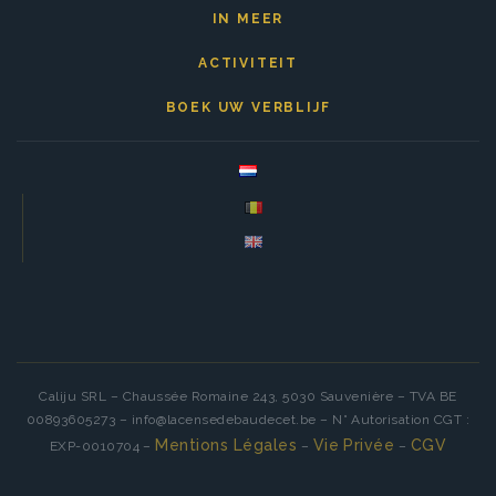
IN MEER
ACTIVITEIT
BOEK UW VERBLIJF
Caliju SRL – Chaussée Romaine 243, 5030 Sauvenière – TVA BE
00893605273 – info@lacensedebaudecet.be – N° Autorisation CGT :
Mentions Légales
Vie Privée
CGV
EXP-0010704 –
–
–