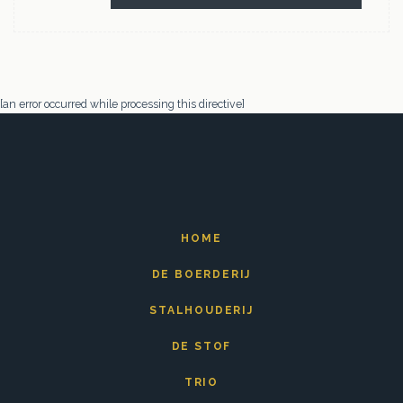
[an error occurred while processing this directive]
HOME
DE BOERDERIJ
STALHOUDERIJ
DE STOF
TRIO