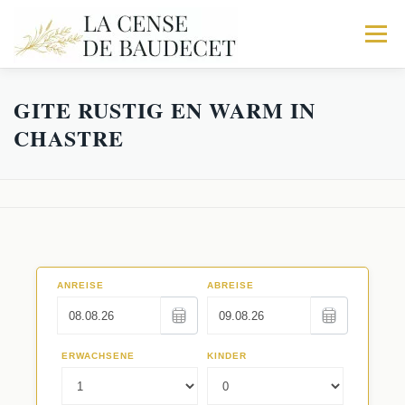
Menu
GITE RUSTIG EN WARM IN
HOME
DE BOERDERIJ
STALHOUDERIJ
CHASTRE
DE STOF
TRIO
IN MEER
ACTIVITEIT
BOEK UW VERBLIJF