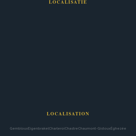
LOCALISATIE
LOCALISATION
Gembloux
Eigenbrakel
Charleroi
Chastre
Chaumont-Gistoux
Éghezée