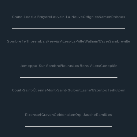
Grand-Leez
La Bruyère
Louvain-La-Neuve
Ottignies
Namen
Rhisnes
Sombreffe
Thorembais
Perwijs
Villers-La-Ville
Walhain
Waver
Sambreville
Jemeppe-Sur-Sambre
Fleurus
Les Bons Villers
Genepiën
Court-Saint-Étienne
Mont-Saint-Guibert
Lasne
Waterloo
Terhulpen
Rixensart
Graven
Geldenaken
Orp-Jauche
Ramillies