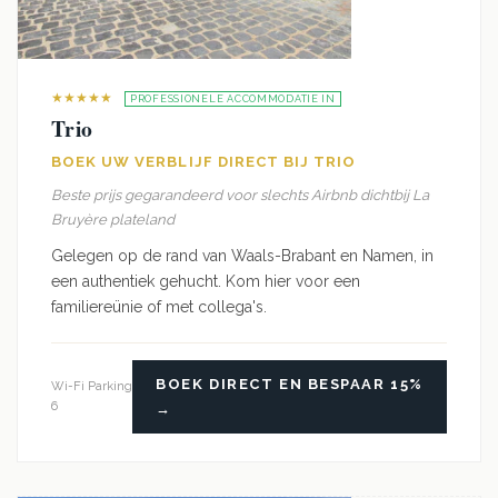
★★★★★
PROFESSIONELE ACCOMMODATIE IN
Trio
BOEK UW VERBLIJF DIRECT BIJ TRIO
Beste prijs gegarandeerd voor slechts Airbnb dichtbij La
Bruyère plateland
Gelegen op de rand van Waals-Brabant en Namen, in
een authentiek gehucht. Kom hier voor een
familiereünie of met collega's.
BOEK DIRECT EN BESPAAR 15%
Wi-Fi
Parking
6
→