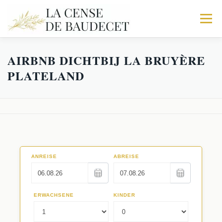
Menu
AIRBNB DICHTBIJ LA BRUYÈRE
HOME
DE BOERDERIJ
STALHOUDERIJ
PLATELAND
DE STOF
TRIO
IN MEER
ACTIVITEIT
BOEK UW VERBLIJF