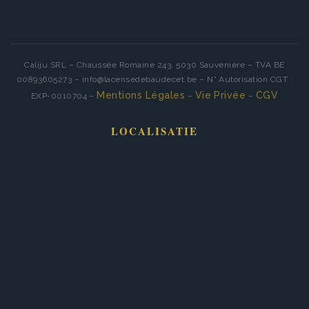
Caliju SRL – Chaussée Romaine 243, 5030 Sauvenière – TVA BE
00893605273 – info@lacensedebaudecet.be – N° Autorisation CGT :
Mentions Légales
Vie Privée
CGV
EXP-0010704 –
–
–
LOCALISATIE