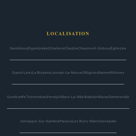
LOCALISATION
Gembloux
Eigenbrakel
Charleroi
Chastre
Chaumont-Gistoux
Éghezée
Grand-Leez
La Bruyère
Louvain-La-Neuve
Ottignies
Namen
Rhisnes
Sombreffe
Thorembais
Perwijs
Villers-La-Ville
Walhain
Waver
Sambreville
Jemeppe-Sur-Sambre
Fleurus
Les Bons Villers
Genepiën