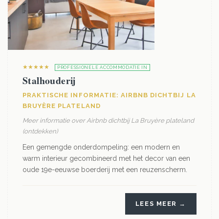
★★★★★
PROFESSIONELE ACCOMMODATIE IN
Stalhouderij
PRAKTISCHE INFORMATIE: AIRBNB DICHTBIJ LA
BRUYÈRE PLATELAND
Meer informatie over Airbnb dichtbij La Bruyère plateland
(ontdekken)
Een gemengde onderdompeling: een modern en
warm interieur gecombineerd met het decor van een
oude 19e-eeuwse boerderij met een reuzenscherm.
LEES MEER →