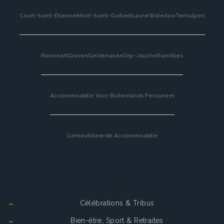
Court-Saint-Étienne
Mont-Saint-Guibert
Lasne
Waterloo
Terhulpen
Rixensart
Graven
Geldenaken
Orp-Jauche
Ramillies
Accommodatie Voor Buitenlands Personeel
Gemeubileerde Accommodatie
Services
Célébrations & Tribus
Bien-être, Sport & Retraites