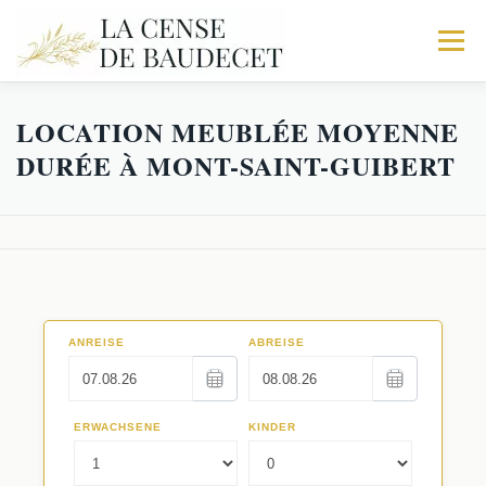
Menu
LOCATION MEUBLÉE MOYENNE
ACCUEIL
NOS GITES
EXPÉRIENCES
DURÉE À MONT-SAINT-GUIBERT
Galerie
RÉSERVATIONS
Trio
Activités
Le Corps de logis
Faq
La Fabrique
Séminaires au Vert
Les Écuries
Restaurants