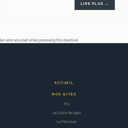
LIRE PLUS →
[an error occurred while processing this directive]
ACCUEIL
NOS GITES
Trio
Le Corps de logis
La Fabrique