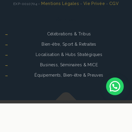
Mentions Légales
Vie Privée
CGV
EXP-0010704 –
–
–
Services
Célébrations & Tribus
Bien-être, Sport & Retraites
Localisation & Hubs Stratégiques
Business, Séminaires & MICE
Équipements, Bien-être & Preuves
Copyright © 2026
La Cense de Baudecet
. Tous droits
réservés.