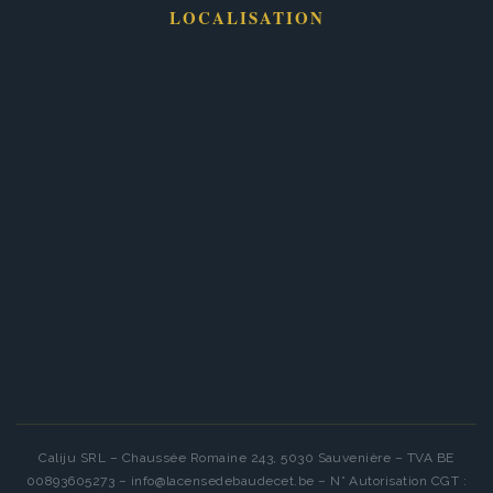
LOCALISATION
Caliju SRL – Chaussée Romaine 243, 5030 Sauvenière – TVA BE
00893605273 – info@lacensedebaudecet.be – N° Autorisation CGT :