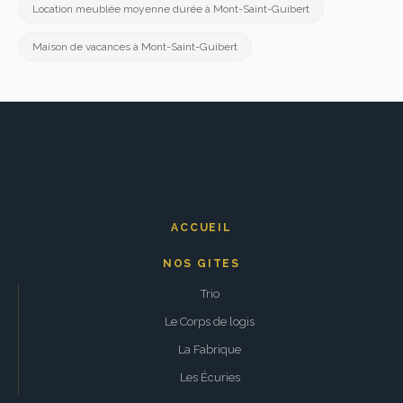
Location meublée moyenne durée à Mont-Saint-Guibert
Maison de vacances à Mont-Saint-Guibert
ACCUEIL
NOS GITES
Trio
Le Corps de logis
La Fabrique
Les Écuries