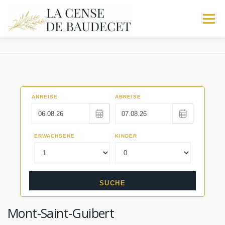
Menu
ACCUEIL
NOS GITES
EXPÉRIENCES
Galerie
RÉSERVATIONS
Trio
Activités
Le Corps de logis
Faq
La Fabrique
Séminaires au Vert
Les Écuries
Restaurants
Mont-Saint-Guibert