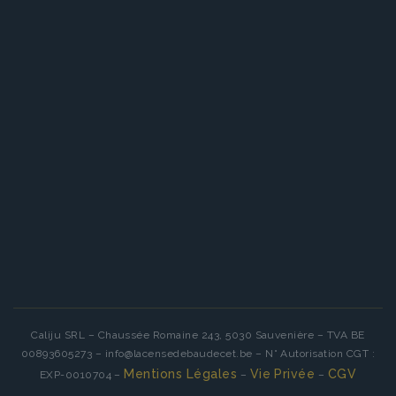
Caliju SRL – Chaussée Romaine 243, 5030 Sauvenière – TVA BE
00893605273 – info@lacensedebaudecet.be – N° Autorisation CGT :
Mentions Légales
Vie Privée
CGV
EXP-0010704 –
–
–