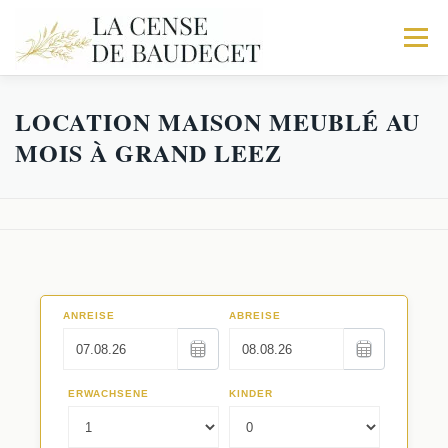
Menu
LOCATION MAISON MEUBLÉ AU
ACCUEIL
NOS GITES
EXPÉRIENCES
MOIS À GRAND LEEZ
Galerie
RÉSERVATIONS
Trio
Activités
Le Corps de logis
Faq
La Fabrique
Séminaires au Vert
Les Écuries
Restaurants