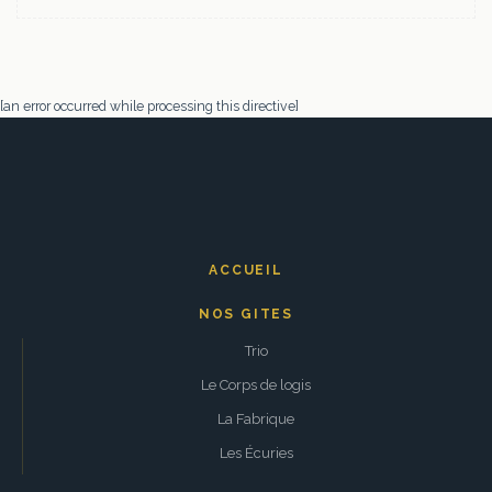
[an error occurred while processing this directive]
ACCUEIL
NOS GITES
Trio
Le Corps de logis
La Fabrique
Les Écuries