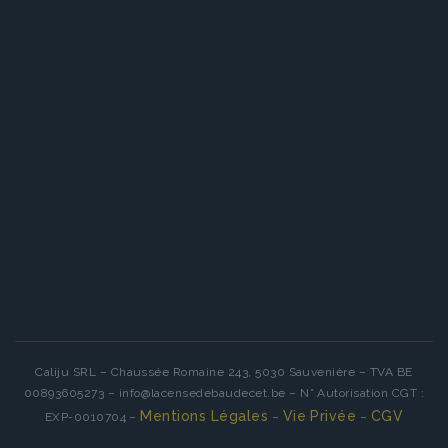
Caliju SRL – Chaussée Romaine 243, 5030 Sauvenière – TVA BE
00893605273 – info@lacensedebaudecet.be – N° Autorisation CGT :
Mentions Légales
Vie Privée
CGV
EXP-0010704 –
–
–