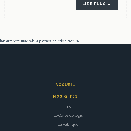
LIRE PLUS →
[an error occurred while processing this directive]
ACCUEIL
NOS GITES
Trio
Le Corps de logis
La Fabrique