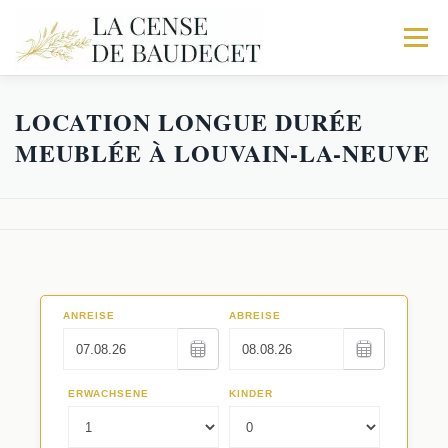
Menu
LOCATION LONGUE DURÉE
ACCUEIL
NOS GITES
EXPÉRIENCES
MEUBLÉE À LOUVAIN-LA-NEUVE
Galerie
RÉSERVATIONS
Trio
Activités
Le Corps de logis
Faq
La Fabrique
Séminaires au Vert
Les Écuries
Restaurants