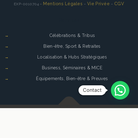
Mentions Légales
Vie Privée
CGV
EXP-0010704 –
–
–
Services
Célébrations & Tribus
Bien-être, Sport & Retraites
Localisation & Hubs Stratégiques
Business, Séminaires & MICE
Équipements, Bien-être & Preuves
Contact
Copyright © 2026
La Cense de Baudecet
. Tous droits
réservés.