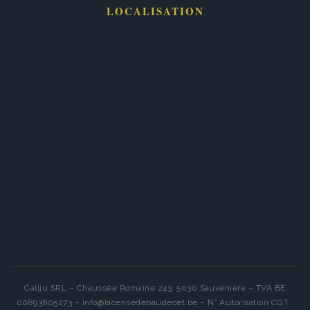
LOCALISATION
Caliju SRL – Chaussée Romaine 243, 5030 Sauvenière – TVA BE
00893605273 – info@lacensedebaudecet.be – N° Autorisation CGT :