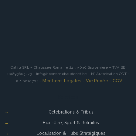
Caliju SRL – Chaussée Romaine 243, 5030 Sauvenière – TVA BE
00893605273 – info@lacensedebaudecet.be – N° Autorisation CGT :
Mentions Légales
Vie Privée
CGV
EXP-0010704 –
–
–
Services
Célébrations & Tribus
Bien-être, Sport & Retraites
Localisation & Hubs Stratégiques