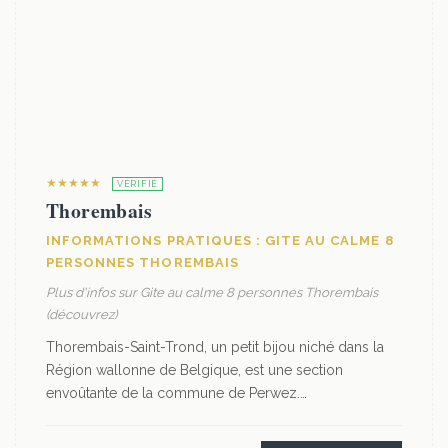
★★★★★
VÉRIFIÉ
Thorembais
INFORMATIONS PRATIQUES : GITE AU CALME 8
PERSONNES THOREMBAIS
Plus d'infos sur Gite au calme 8 personnes Thorembais
(découvrez)
Thorembais-Saint-Trond, un petit bijou niché dans la
Région wallonne de Belgique, est une section
envoûtante de la commune de Perwez.…