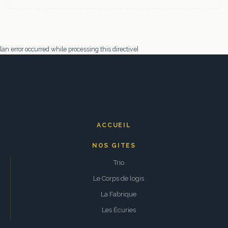
[an error occurred while processing this directive]
ACCUEIL
NOS GITES
Trio
Le Corps de logis
La Fabrique
Les Écuries