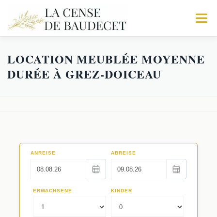
Menu
LOCATION MEUBLÉE MOYENNE
ACCUEIL
NOS GITES
EXPÉRIENCES
DURÉE À GREZ-DOICEAU
Galerie
RÉSERVATIONS
Trio
Activités
Le Corps de logis
Faq
La Fabrique
Séminaires au Vert
Les Écuries
Restaurants