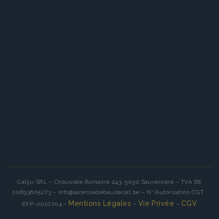
Caliju SRL – Chaussée Romaine 243, 5030 Sauvenière – TVA BE
00893605273 – info@lacensedebaudecet.be – N° Autorisation CGT :
Mentions Légales
Vie Privée
CGV
EXP-0010704 –
–
–