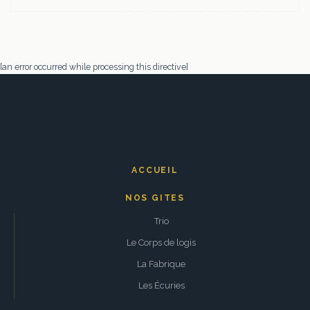
[an error occurred while processing this directive]
ACCUEIL
NOS GITES
Trio
Le Corps de logis
La Fabrique
Les Écuries