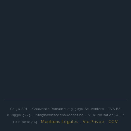
Caliju SRL – Chaussée Romaine 243, 5030 Sauvenière – TVA BE
00893605273 – info@lacensedebaudecet.be – N° Autorisation CGT :
Mentions Légales
Vie Privée
CGV
EXP-0010704 –
–
–