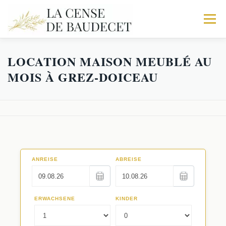
Menu
LOCATION MAISON MEUBLÉ AU
ACCUEIL
NOS GITES
EXPÉRIENCES
MOIS À GREZ-DOICEAU
Galerie
RÉSERVATIONS
Trio
Activités
Le Corps de logis
Faq
La Fabrique
Séminaires au Vert
Les Écuries
Restaurants