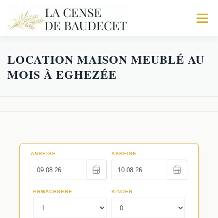
Menu
LOCATION MAISON MEUBLÉ AU
ACCUEIL
NOS GITES
EXPÉRIENCES
MOIS À EGHEZÉE
Galerie
RÉSERVATIONS
Trio
Activités
Le Corps de logis
Faq
La Fabrique
Séminaires au Vert
Les Écuries
Restaurants