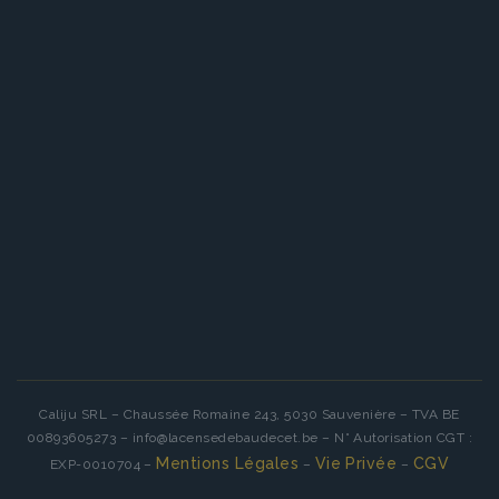
Caliju SRL – Chaussée Romaine 243, 5030 Sauvenière – TVA BE
00893605273 – info@lacensedebaudecet.be – N° Autorisation CGT :
Mentions Légales
Vie Privée
CGV
EXP-0010704 –
–
–