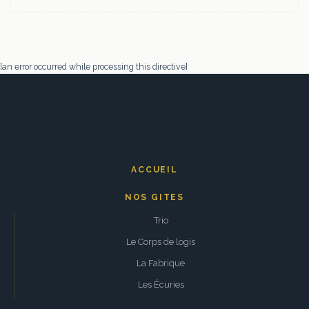
[an error occurred while processing this directive]
ACCUEIL
NOS GITES
Trio
Le Corps de logis
La Fabrique
Les Écuries