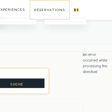
EXPÉRIENCES
RÉSERVATIONS
Galerie
Activités
Faq
[an error
occurred while
processing this
Séminaires au Vert
directive]
Restaurants