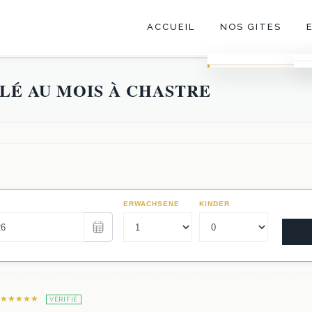
ACCUEIL
NOS GITES
Trio
LÉ AU MOIS À CHASTRE
Le Corps de logis
La Fabrique
Les Écuries
★★★★★
VÉRIFIÉ