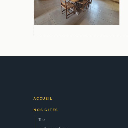
ACCUEIL
NOS GITES
Trio