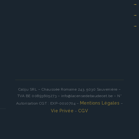
Caliju SRL – Chaussée Romaine 243, 5030 Sauvenière –
TVA BE 00893605273 – info@lacensedebaudecet.be – N°
Mentions Légales
Autorisation CGT : EXP-0010704 –
–
Vie Privée
CGV
–