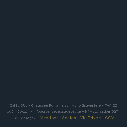
Caliju SRL – Chaussée Romaine 243, 5030 Sauvenière – TVA BE
00893605273 – info@lacensedebaudecet.be – N° Autorisation CGT :
Mentions Légales
Vie Privée
CGV
EXP-0010704 –
–
–