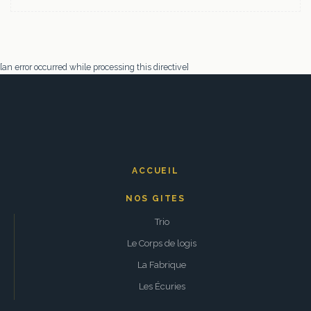
[an error occurred while processing this directive]
ACCUEIL
NOS GITES
Trio
Le Corps de logis
La Fabrique
Les Écuries