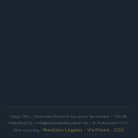
Caliju SRL – Chaussée Romaine 243, 5030 Sauvenière – TVA BE
00893605273 – info@lacensedebaudecet.be – N° Autorisation CGT :
Mentions Légales
Vie Privée
CGV
EXP-0010704 –
–
–