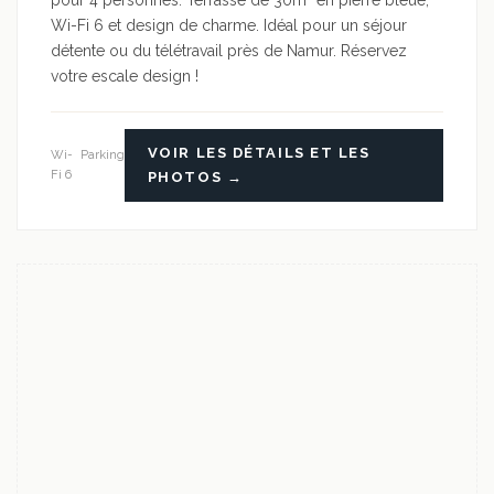
pour 4 personnes. Terrasse de 30m² en pierre bleue,
Wi-Fi 6 et design de charme. Idéal pour un séjour
détente ou du télétravail près de Namur. Réservez
votre escale design !
VOIR LES DÉTAILS ET LES
Wi-
Parking
Fi 6
PHOTOS →