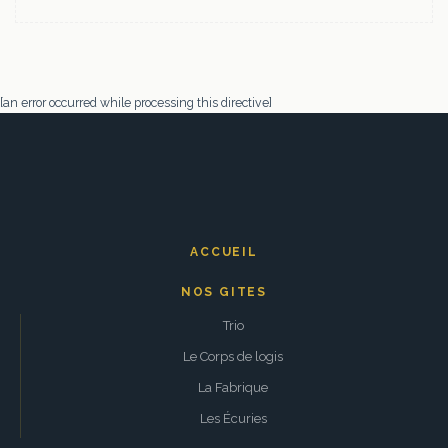
[an error occurred while processing this directive]
ACCUEIL
NOS GITES
Trio
Le Corps de logis
La Fabrique
Les Écuries