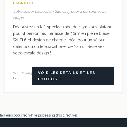
FABRIQUE
Votre séjour exclusif en Gite cosy pour 4 personnes La
Hulpe
Découvrez un loft spectaculaire de 4,5m sous plafond
pour 4 personnes. Terrasse de 30m² en pierre bleue,
Wi-Fi 6 et design de charme. Idéal pour un séjour
détente ou du télétravail près de Namur. Réservez
votre escale design !
VOIR LES DÉTAILS ET LES
Wi-
Parking
Fi 6
PHOTOS →
[an error occurred while processing this directive]