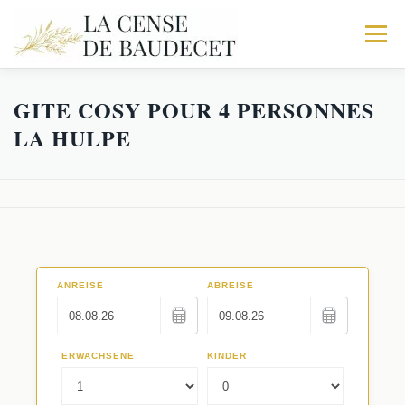
Menu
GITE COSY POUR 4 PERSONNES
ACCUEIL
NOS GITES
EXPÉRIENCES
LA HULPE
Galerie
RÉSERVATIONS
Trio
Activités
Le Corps de logis
Faq
La Fabrique
Séminaires au Vert
Les Écuries
Restaurants