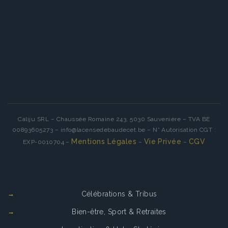
Caliju SRL – Chaussée Romaine 243, 5030 Sauvenière – TVA BE
00893605273 – info@lacensedebaudecet.be – N° Autorisation CGT :
Mentions Légales
Vie Privée
CGV
EXP-0010704 –
–
–
Services
Célébrations & Tribus
Bien-être, Sport & Retraites