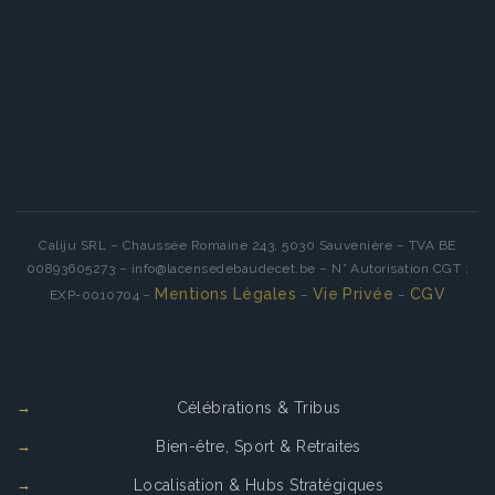
Caliju SRL – Chaussée Romaine 243, 5030 Sauvenière – TVA BE
00893605273 – info@lacensedebaudecet.be – N° Autorisation CGT :
Mentions Légales
Vie Privée
CGV
EXP-0010704 –
–
–
Services
Célébrations & Tribus
Bien-être, Sport & Retraites
Localisation & Hubs Stratégiques