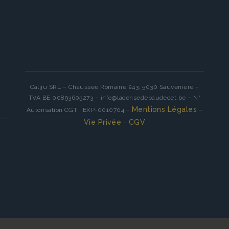
Caliju SRL – Chaussée Romaine 243, 5030 Sauvenière –
TVA BE 00893605273 – info@lacensedebaudecet.be – N°
Mentions Légales
Autorisation CGT : EXP-0010704 –
–
Vie Privée
CGV
–