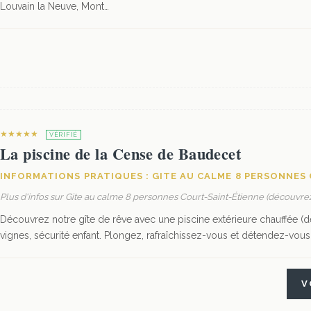
Louvain la Neuve, Mont…
★★★★★
VÉRIFIÉ
La piscine de la Cense de Baudecet
INFORMATIONS PRATIQUES : GITE AU CALME 8 PERSONNES
Plus d'infos sur Gite au calme 8 personnes Court-Saint-Étienne (découvrez
Découvrez notre gîte de rêve avec une piscine extérieure chauffée (d
vignes, sécurité enfant. Plongez, rafraîchissez-vous et détendez-vous e
V