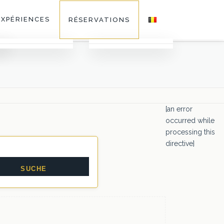
EXPÉRIENCES
RÉSERVATIONS
Galerie
Activités
Faq
[an error
occurred while
processing this
Séminaires au Vert
directive]
Restaurants