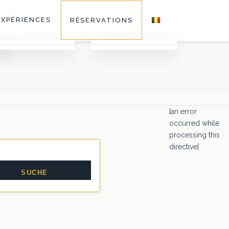
EXPÉRIENCES
RÉSERVATIONS
Galerie
Activités
Faq
[an error
occurred while
processing this
Séminaires au Vert
directive]
Restaurants