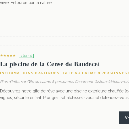
vivre. Entourée par la nature…
★★★★★
VÉRIFIÉ
La piscine de la Cense de Baudecet
INFORMATIONS PRATIQUES : GITE AU CALME 8 PERSONNE
Plus d'infos sur Gite au calme 8 personnes Chaumont-Gistoux (découvrez)
Découvrez notre gîte de rêve avec une piscine extérieure chauffée (d
vignes, sécurité enfant. Plongez, rafraîchissez-vous et détendez-vous e
V