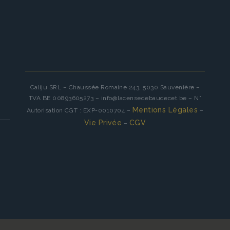
Caliju SRL – Chaussée Romaine 243, 5030 Sauvenière –
TVA BE 00893605273 – info@lacensedebaudecet.be – N°
Mentions Légales
Autorisation CGT : EXP-0010704 –
–
Vie Privée
CGV
–