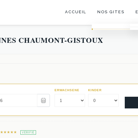
ACCUEIL
NOS GITES
Trio
ONNES CHAUMONT-GISTOUX
Le Corps de logis
La Fabrique
Les Écuries
★★★★★
VÉRIFIÉ