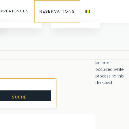
EXPÉRIENCES
RÉSERVATIONS
Galerie
Activités
Faq
[an error
occurred while
processing this
Séminaires au Vert
directive]
Restaurants