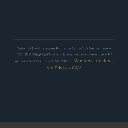
Caliju SRL – Chaussée Romaine 243, 5030 Sauvenière –
TVA BE 00893605273 – info@lacensedebaudecet.be – N°
Mentions Légales
Autorisation CGT : EXP-0010704 –
–
Vie Privée
CGV
–