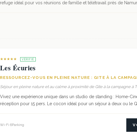
refuge idéal pour vos réunions de famille et télétravail près de Namur
★★★★★
VÉRIFIÉ
Les Écuries
RESSOURCEZ-VOUS EN PLEINE NATURE : GITE À LA CAMPA
Séjour en pleine nature et au calme à proximité de Gite à la campagne à
Vivez une expérience unique dans un studio de standing : Home-Ciném
réception pour 15 pers. Le cocon idéal pour un séjour à deux ou le
V
Wi-Fi 6
Parking