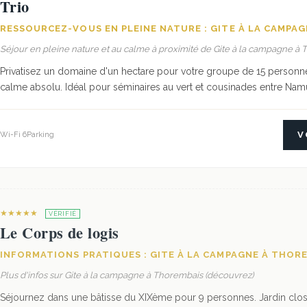
Trio
RESSOURCEZ-VOUS EN PLEINE NATURE : GITE À LA CAMPA
Séjour en pleine nature et au calme à proximité de Gite à la campagne à
Privatisez un domaine d'un hectare pour votre groupe de 15 personne
calme absolu. Idéal pour séminaires au vert et cousinades entre Namur
V
Wi-Fi 6
Parking
★★★★★
VÉRIFIÉ
Le Corps de logis
INFORMATIONS PRATIQUES : GITE À LA CAMPAGNE À THOR
Plus d'infos sur Gite à la campagne à Thorembais (découvrez)
Séjournez dans une bâtisse du XIXème pour 9 personnes. Jardin clos,