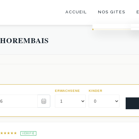
ACCUEIL
NOS GITES
Trio
THOREMBAIS
Le Corps de logis
La Fabrique
Les Écuries
★★★★★
VÉRIFIÉ