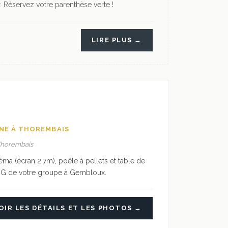
. Réservez votre parenthèse verte !
LIRE PLUS →
GNE À THOREMBAIS
 Thorembais
a (écran 2,7m), poêle à pellets et table de
 QG de votre groupe à Gembloux.
OIR LES DÉTAILS ET LES PHOTOS →