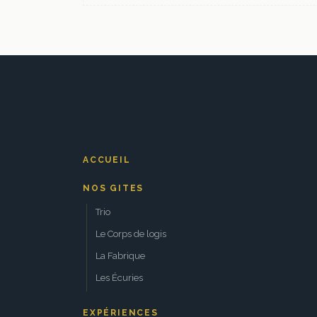
ACCUEIL
NOS GITES
Trio
Le Corps de logis
La Fabrique
Les Écuries
EXPÉRIENCES