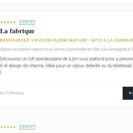
★★★★★
VÉRIFIÉ
La fabrique
RESSOURCEZ-VOUS EN PLEINE NATURE : GITE À LA CAMPA
Séjour en pleine nature et au calme à proximité de Gite à la campagne à
Découvrez un loft spectaculaire de 4,5m sous plafond pour 4 person
6 et design de charme. Idéal pour un séjour détente ou du télétravai
!
V
Wi-Fi 6
Parking
★★★★★
VÉRIFIÉ