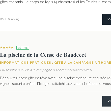
gîtes attenants : le corps de logis (4 chambres) et les Ecuries (1 cham
V
Wi-Fi 6
Parking
★★★★★
VÉRIFIÉ
La piscine de la Cense de Baudecet
INFORMATIONS PRATIQUES : GITE À LA CAMPAGNE À THOR
Plus d'infos sur Gite à la campagne à Thorembais (découvrez)
Découvrez notre gîte de rêve avec une piscine extérieure chauffée (d
vignes, sécurité enfant. Plongez, rafraîchissez-vous et détendez-vous e
V