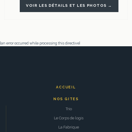
VOIR LES DÉTAILS ET LES PHOTOS →
[an error occurred while processing this directive]
ACCUEIL
NOS GITES
Trio
Le Corps de logis
La Fabrique