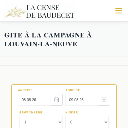
Menu
GITE À LA CAMPAGNE À
ACCUEIL
NOS GITES
EXPÉRIENCES
LOUVAIN-LA-NEUVE
Galerie
RÉSERVATIONS
Trio
Activités
Le Corps de logis
Faq
La Fabrique
Séminaires au Vert
Les Écuries
Restaurants