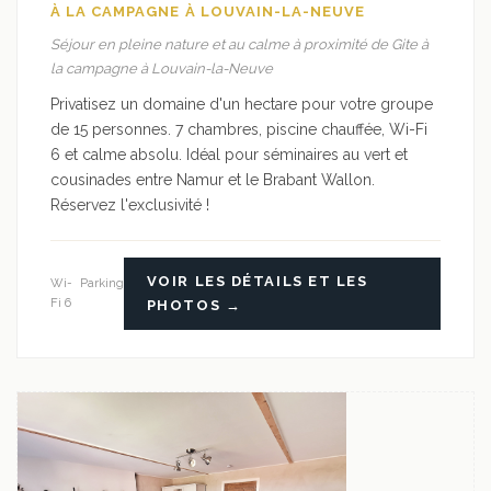
À LA CAMPAGNE À LOUVAIN-LA-NEUVE
Séjour en pleine nature et au calme à proximité de Gite à
la campagne à Louvain-la-Neuve
Privatisez un domaine d'un hectare pour votre groupe
de 15 personnes. 7 chambres, piscine chauffée, Wi-Fi
6 et calme absolu. Idéal pour séminaires au vert et
cousinades entre Namur et le Brabant Wallon.
Réservez l'exclusivité !
VOIR LES DÉTAILS ET LES
Wi-
Parking
Fi 6
PHOTOS →