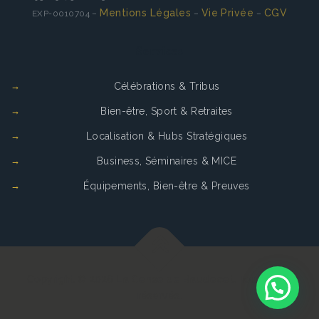
Mentions Légales
Vie Privée
CGV
EXP-0010704 –
–
–
Services
Célébrations & Tribus
Bien-être, Sport & Retraites
Localisation & Hubs Stratégiques
Business, Séminaires & MICE
Équipements, Bien-être & Preuves
Copyright © 2026
La Cense de Baudecet
. Tous droits
réservés.