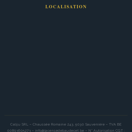
LOCALISATION
Caliju SRL – Chaussée Romaine 243, 5030 Sauvenière – TVA BE
00893605273 – info@lacensedebaudecet.be – N° Autorisation CGT :