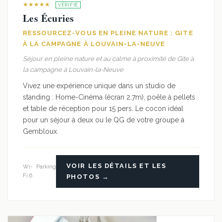
★★★★★
VÉRIFIÉ
Les Écuries
RESSOURCEZ-VOUS EN PLEINE NATURE : GITE
À LA CAMPAGNE À LOUVAIN-LA-NEUVE
Séjour en pleine nature et au calme à proximité de Gite à
la campagne à Louvain-la-Neuve
Vivez une expérience unique dans un studio de
standing : Home-Cinéma (écran 2,7m), poêle à pellets
et table de réception pour 15 pers. Le cocon idéal
pour un séjour à deux ou le QG de votre groupe à
Gembloux.
VOIR LES DÉTAILS ET LES
Wi-
Parking
Fi 6
PHOTOS →