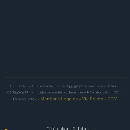
Caliju SRL – Chaussée Romaine 243, 5030 Sauvenière – TVA BE
00893605273 – info@lacensedebaudecet.be – N° Autorisation CGT :
Mentions Légales
Vie Privée
CGV
EXP-0010704 –
–
–
Services
Célébrations & Tribus