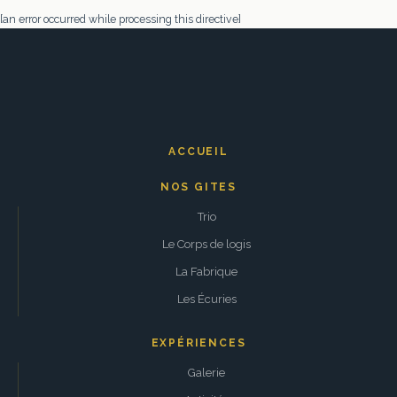
[an error occurred while processing this directive]
ACCUEIL
NOS GITES
Trio
Le Corps de logis
La Fabrique
Les Écuries
EXPÉRIENCES
Galerie