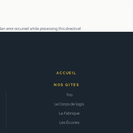
[an error occurred while processing this directive]
ACCUEIL
NOS GITES
Trio
Le Corps de logis
La Fabrique
Les Écuries