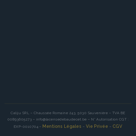
Caliju SRL – Chaussée Romaine 243, 5030 Sauvenière – TVA BE
00893605273 – info@lacensedebaudecet.be – N° Autorisation CGT :
Mentions Légales
Vie Privée
CGV
EXP-0010704 –
–
–