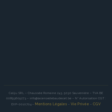
Caliju SRL – Chaussée Romaine 243, 5030 Sauvenière – TVA BE
00893605273 – info@lacensedebaudecet.be – N° Autorisation CGT :
Mentions Légales
Vie Privée
CGV
EXP-0010704 –
–
–