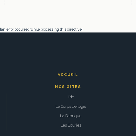
[an error occurred while processing this directive]
ACCUEIL
NOS GITES
Trio
Le Corps de logis
La Fabrique
Les Écuries