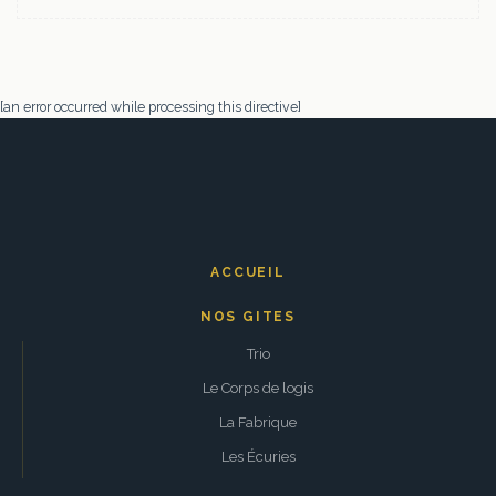
[an error occurred while processing this directive]
ACCUEIL
NOS GITES
Trio
Le Corps de logis
La Fabrique
Les Écuries