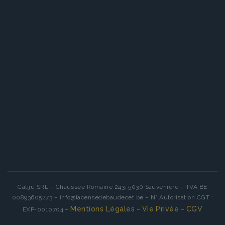
Caliju SRL – Chaussée Romaine 243, 5030 Sauvenière – TVA BE
00893605273 – info@lacensedebaudecet.be – N° Autorisation CGT :
Mentions Légales
Vie Privée
CGV
EXP-0010704 –
–
–