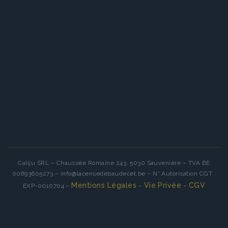
Caliju SRL – Chaussée Romaine 243, 5030 Sauvenière – TVA BE
00893605273 – info@lacensedebaudecet.be – N° Autorisation CGT :
Mentions Légales
Vie Privée
CGV
EXP-0010704 –
–
–
Services