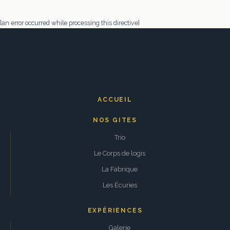
[an error occurred while processing this directive]
ACCUEIL
NOS GITES
Trio
Le Corps de logis
La Fabrique
Les Écuries
EXPÉRIENCES
Galerie