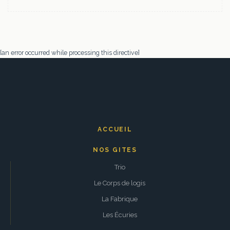
[an error occurred while processing this directive]
ACCUEIL
NOS GITES
Trio
Le Corps de logis
La Fabrique
Les Écuries