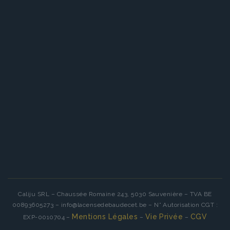
Caliju SRL – Chaussée Romaine 243, 5030 Sauvenière – TVA BE
00893605273 – info@lacensedebaudecet.be – N° Autorisation CGT :
Mentions Légales
Vie Privée
CGV
EXP-0010704 –
–
–