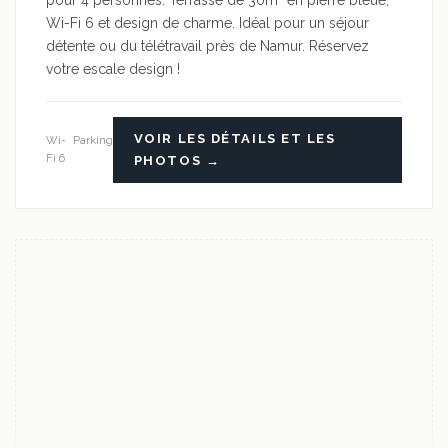
pour 4 personnes. Terrasse de 30m² en pierre bleue,
Wi-Fi 6 et design de charme. Idéal pour un séjour
détente ou du télétravail près de Namur. Réservez
votre escale design !
VOIR LES DÉTAILS ET LES
Wi-
Parking
Fi 6
PHOTOS →