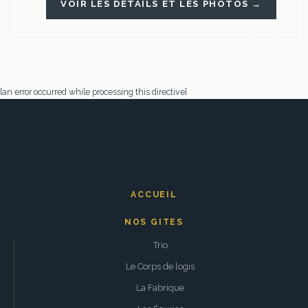
VOIR LES DÉTAILS ET LES PHOTOS →
[an error occurred while processing this directive]
ACCUEIL
NOS GITES
Trio
Le Corps de logis
La Fabrique