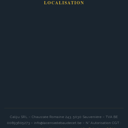
LOCALISATION
Caliju SRL – Chaussée Romaine 243, 5030 Sauvenière – TVA BE
00893605273 – info@lacensedebaudecet.be – N° Autorisation CGT :