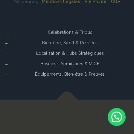
Mentions Légales
Vie Privée
CGV
EXP-0010704 –
–
–
Services
Célébrations & Tribus
Bien-être, Sport & Retraites
Localisation & Hubs Stratégiques
Business, Séminaires & MICE
Équipements, Bien-être & Preuves
Copyright © 2026
La Cense de Baudecet
. Tous droits
réservés.