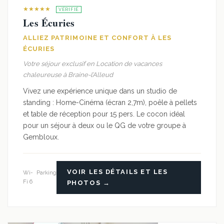
★★★★★
VÉRIFIÉ
Les Écuries
ALLIEZ PATRIMOINE ET CONFORT À LES
ÉCURIES
Votre séjour exclusif en Location de vacances
chaleureuse à Braine-l’Alleud
Vivez une expérience unique dans un studio de
standing : Home-Cinéma (écran 2,7m), poêle à pellets
et table de réception pour 15 pers. Le cocon idéal
pour un séjour à deux ou le QG de votre groupe à
Gembloux.
VOIR LES DÉTAILS ET LES
Wi-
Parking
Fi 6
PHOTOS →