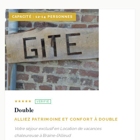
CAPACITÉ : 12-14 PERSONNES
★★★★★
VÉRIFIÉ
Double
ALLIEZ PATRIMOINE ET CONFORT À DOUBLE
Votre séjour exclusif en Location de vacances
chaleureuse à Braine-l’Alleud