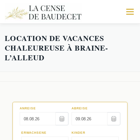
Menu
LOCATION DE VACANCES
ACCUEIL
NOS GITES
EXPÉRIENCES
CHALEUREUSE À BRAINE-
L’ALLEUD
Galerie
RÉSERVATIONS
Trio
Activités
Le Corps de logis
Faq
La Fabrique
Séminaires au Vert
Les Écuries
Restaurants