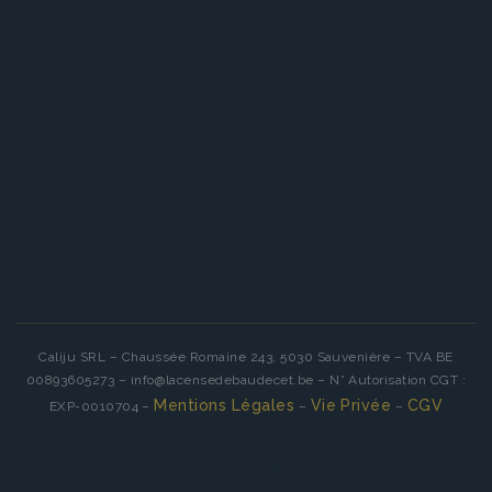
Caliju SRL – Chaussée Romaine 243, 5030 Sauvenière – TVA BE
00893605273 – info@lacensedebaudecet.be – N° Autorisation CGT :
Mentions Légales
Vie Privée
CGV
EXP-0010704 –
–
–
Services