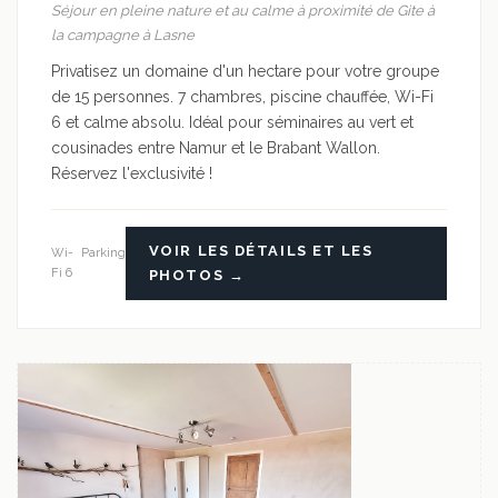
Séjour en pleine nature et au calme à proximité de Gite à
la campagne à Lasne
Privatisez un domaine d'un hectare pour votre groupe
de 15 personnes. 7 chambres, piscine chauffée, Wi-Fi
6 et calme absolu. Idéal pour séminaires au vert et
cousinades entre Namur et le Brabant Wallon.
Réservez l'exclusivité !
VOIR LES DÉTAILS ET LES
Wi-
Parking
Fi 6
PHOTOS →