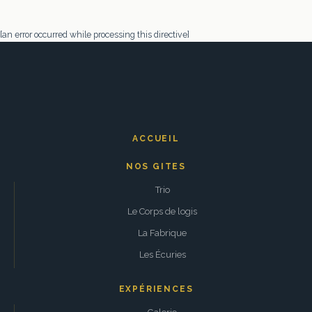
[an error occurred while processing this directive]
ACCUEIL
NOS GITES
Trio
Le Corps de logis
La Fabrique
Les Écuries
EXPÉRIENCES