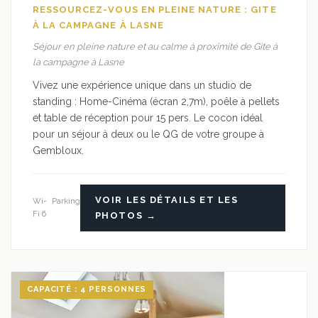
RESSOURCEZ-VOUS EN PLEINE NATURE : GITE
À LA CAMPAGNE À LASNE
Séjour en pleine nature et au calme à proximité de Gite à
la campagne à Lasne
Vivez une expérience unique dans un studio de
standing : Home-Cinéma (écran 2,7m), poêle à pellets
et table de réception pour 15 pers. Le cocon idéal
pour un séjour à deux ou le QG de votre groupe à
Gembloux.
VOIR LES DÉTAILS ET LES
Wi-
Parking
Fi 6
PHOTOS →
CAPACITÉ : 4 PERSONNES