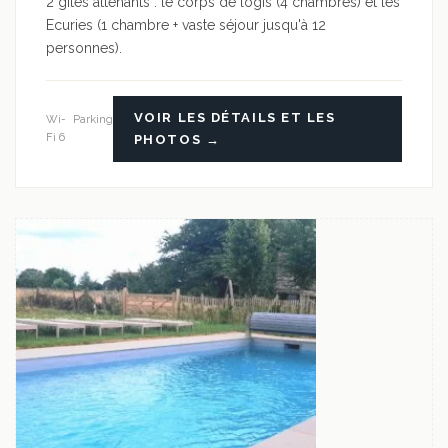
2 gîtes attenants : le corps de logis (4 chambres) et les
Ecuries (1 chambre + vaste séjour jusqu'à 12
personnes).
VOIR LES DÉTAILS ET LES
Wi-
Parking
Fi 6
PHOTOS →