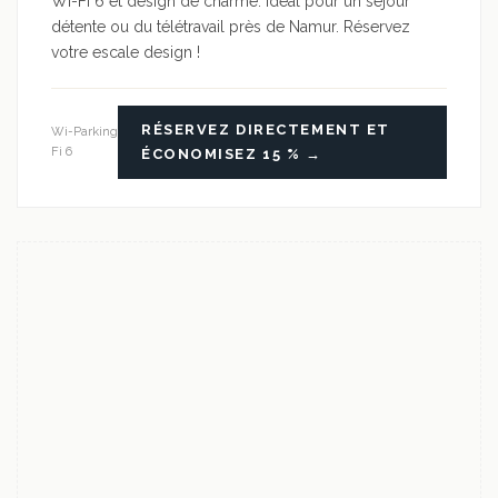
Wi-Fi 6 et design de charme. Idéal pour un séjour
détente ou du télétravail près de Namur. Réservez
votre escale design !
RÉSERVEZ DIRECTEMENT ET
Wi-
Parking
Fi 6
ÉCONOMISEZ 15 % →