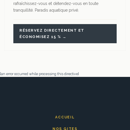
rafraîchissez-vous et détendez-vous en toute
tranquillité. Paradis aquatique privé.
RÉSERVEZ DIRECTEMENT ET
ÉCONOMISEZ 15 % →
[an error occurred while processing this directive]
ACCUEIL
NOS GITES