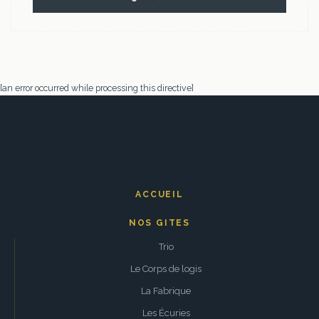
[an error occurred while processing this directive]
ACCUEIL
NOS GITES
Trio
Le Corps de logis
La Fabrique
Les Écuries