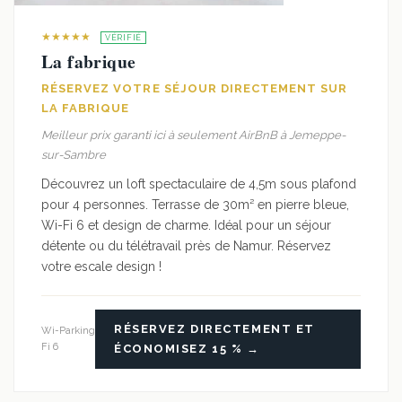
★★★★★
VÉRIFIÉ
La fabrique
RÉSERVEZ VOTRE SÉJOUR DIRECTEMENT SUR
LA FABRIQUE
Meilleur prix garanti ici à seulement AirBnB à Jemeppe-
sur-Sambre
Découvrez un loft spectaculaire de 4,5m sous plafond
pour 4 personnes. Terrasse de 30m² en pierre bleue,
Wi-Fi 6 et design de charme. Idéal pour un séjour
détente ou du télétravail près de Namur. Réservez
votre escale design !
RÉSERVEZ DIRECTEMENT ET
Wi-
Parking
Fi 6
ÉCONOMISEZ 15 % →