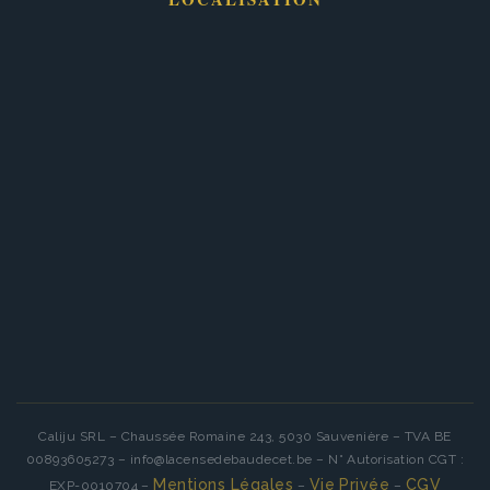
Caliju SRL – Chaussée Romaine 243, 5030 Sauvenière – TVA BE
00893605273 – info@lacensedebaudecet.be – N° Autorisation CGT :
Mentions Légales
Vie Privée
CGV
EXP-0010704 –
–
–