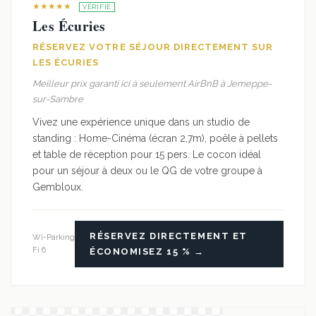
★★★★★
VÉRIFIÉ
Les Écuries
RÉSERVEZ VOTRE SÉJOUR DIRECTEMENT SUR
LES ÉCURIES
Meilleur prix garanti ici à seulement AirBnB à Jemeppe-
sur-Sambre
Vivez une expérience unique dans un studio de
standing : Home-Cinéma (écran 2,7m), poêle à pellets
et table de réception pour 15 pers. Le cocon idéal
pour un séjour à deux ou le QG de votre groupe à
Gembloux.
RÉSERVEZ DIRECTEMENT ET
Wi-
Parking
Fi 6
ÉCONOMISEZ 15 % →