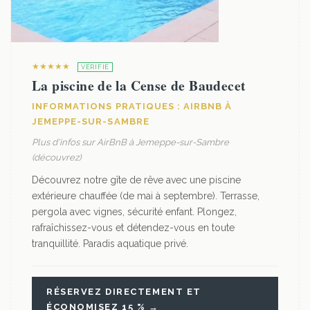
★★★★★
VÉRIFIÉ
La piscine de la Cense de Baudecet
INFORMATIONS PRATIQUES : AIRBNB À
JEMEPPE-SUR-SAMBRE
Plus d'infos sur AirBnB à Jemeppe-sur-Sambre
(découvrez)
Découvrez notre gîte de rêve avec une piscine
extérieure chauffée (de mai à septembre). Terrasse,
pergola avec vignes, sécurité enfant. Plongez,
rafraîchissez-vous et détendez-vous en toute
tranquillité. Paradis aquatique privé.
RÉSERVEZ DIRECTEMENT ET
ÉCONOMISEZ 15 % →